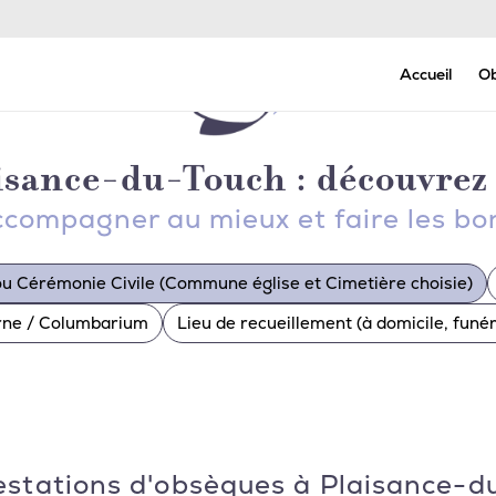
Permanence Décès - Appel 24h/24 et 7j/7
Accueil
O
isance-du-Touch : découvrez 
compagner au mieux et faire les bo
ou Cérémonie Civile (Commune église et Cimetière choisie)
urne / Columbarium
Lieu de recueillement (à domicile, fun
estations d'obsèques à Plaisance-d