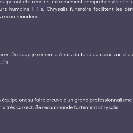
ipe ont été réactifs, extrêmement compréhensifs et d'u
leurs humaine
[...]
s. Chrysalis funéraire facilitent les d
les recommandons.
er. Du coup je remercie Anais du fond du cœur car elle a 
...]
s
n équipe ont su faire preuve d'un grand professionnalisme e
rix très correct. Je recommande fortement chrysalis