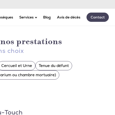
Appeler 24h/24 - 7j/7
bsèques
Services
Blog
Avis de décès
Contact
Assurances
Marbrerie
nos prestations
Transport
Articles funéraires
ns choix
Cercueil et Urne
Tenue du défunt
érarium ou chambre mortuaire)
u-Touch