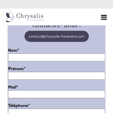
Permanence Décès - Appel 24h/24 et 7j/7
Besoin de plus
d'informations ?
Contactez-nous !
contact@chrysalis-funeraire.com
Nom*
Prénom*
Mail*
Téléphone*