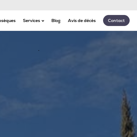
Appeler 24h/24 - 7j/7
bsèques
Services
Blog
Avis de décès
Contact
Assurances
Marbrerie
Transport
Articles funéraires