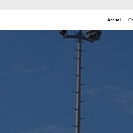
Permanence Décès - Appel 24h/24 et 7j/7
Accueil
O