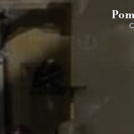
Pom
C