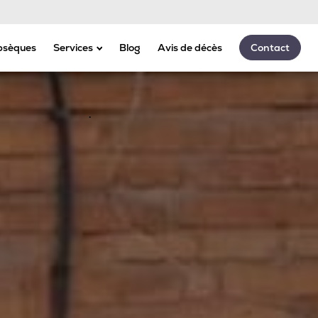
Appeler 24h/24 - 7j/7
bsèques
Services
Blog
Avis de décès
Contact
Assurances
Marbrerie
Transport
Articles funéraires