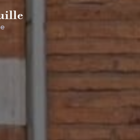
ille
ne