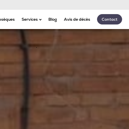
Appeler 24h/24 - 7j/7
bsèques
Services
Blog
Avis de décès
Contact
Assurances
Marbrerie
Transport
Articles funéraires