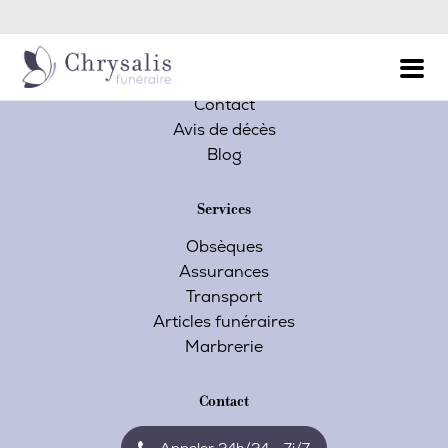
Permanence Décès - Appel 24h/24 et 7j/7
Navigation
Accueil
Contact
Avis de décès
Blog
Services
Obsèques
Assurances
Transport
Articles funéraires
Marbrerie
Contact
Appeler 24h/24 - 7j/7